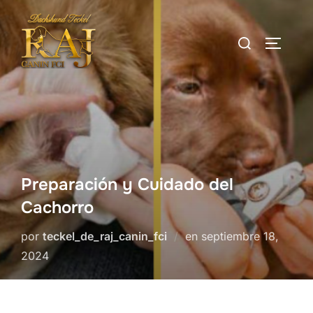
Saltar
al
Buscar:
ALTERN
contenido
Preparación y Cuidado del
Cachorro
Publicado
por
teckel_de_raj_canin_fci
en
septiembre 18,
el
2024