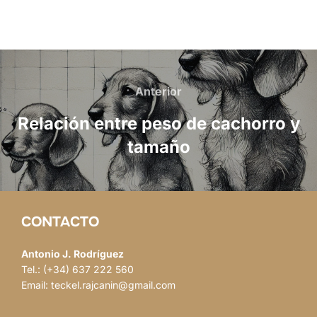
Navegación
de
Anterior
Anterior
entradas
Relación entre peso de cachorro y
tamaño
CONTACTO
Antonio J. Rodríguez
Tel.: (+34) 637 222 560
Email: teckel.rajcanin@gmail.com